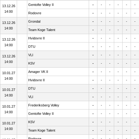
Gentofte Volley II
-
-
-
-
-
-
13.12.26
14:00
Rodovre
-
-
-
-
-
-
Grondal
-
-
-
-
-
-
13.12.26
14:00
Team Koge Talent
-
-
-
-
-
-
Hvidovre II
-
-
-
-
-
-
13.12.26
14:00
DTU
-
-
-
-
-
-
VLI
-
-
-
-
-
-
13.12.26
14:00
KSV
-
-
-
-
-
-
Amager VK II
-
-
-
-
-
-
10.01.27
14:00
Hvidovre II
-
-
-
-
-
-
DTU
-
-
-
-
-
-
10.01.27
14:00
VLI
-
-
-
-
-
-
Frederiksberg Volley
-
-
-
-
-
-
10.01.27
14:00
Gentofte Volley II
-
-
-
-
-
-
KSV
-
-
-
-
-
-
10.01.27
14:00
Team Koge Talent
-
-
-
-
-
-
Rodovre
-
-
-
-
-
-