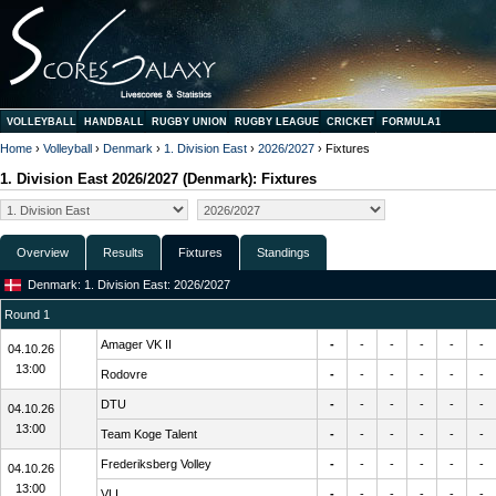
VOLLEYBALL
HANDBALL
RUGBY UNION
RUGBY LEAGUE
CRICKET
FORMULA1
Home
›
Volleyball
›
Denmark
›
1. Division East
›
2026/2027
› Fixtures
1. Division East 2026/2027 (Denmark): Fixtures
Overview
Results
Fixtures
Standings
Denmark: 1. Division East: 2026/2027
Round 1
Amager VK II
-
-
-
-
-
-
04.10.26
13:00
Rodovre
-
-
-
-
-
-
DTU
-
-
-
-
-
-
04.10.26
13:00
Team Koge Talent
-
-
-
-
-
-
Frederiksberg Volley
-
-
-
-
-
-
04.10.26
13:00
VLI
-
-
-
-
-
-