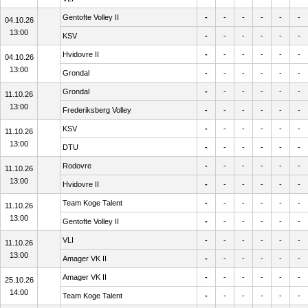
Gentofte Volley II
-
-
-
-
-
-
04.10.26
13:00
KSV
-
-
-
-
-
-
Hvidovre II
-
-
-
-
-
-
04.10.26
13:00
Grondal
-
-
-
-
-
-
Grondal
-
-
-
-
-
-
11.10.26
13:00
Frederiksberg Volley
-
-
-
-
-
-
KSV
-
-
-
-
-
-
11.10.26
13:00
DTU
-
-
-
-
-
-
Rodovre
-
-
-
-
-
-
11.10.26
13:00
Hvidovre II
-
-
-
-
-
-
Team Koge Talent
-
-
-
-
-
-
11.10.26
13:00
Gentofte Volley II
-
-
-
-
-
-
VLI
-
-
-
-
-
-
11.10.26
13:00
Amager VK II
-
-
-
-
-
-
Amager VK II
-
-
-
-
-
-
25.10.26
14:00
Team Koge Talent
-
-
-
-
-
-