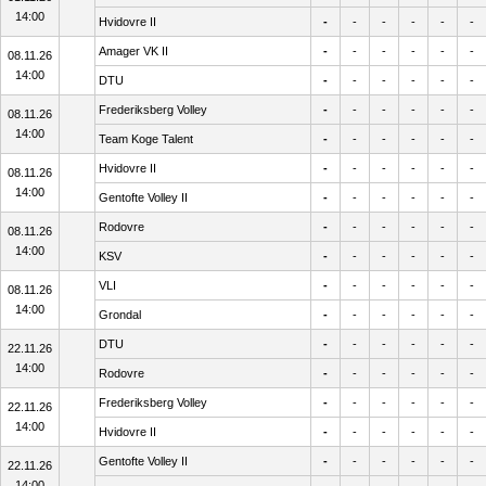
14:00
Hvidovre II
-
-
-
-
-
-
Amager VK II
-
-
-
-
-
-
08.11.26
14:00
DTU
-
-
-
-
-
-
Frederiksberg Volley
-
-
-
-
-
-
08.11.26
14:00
Team Koge Talent
-
-
-
-
-
-
Hvidovre II
-
-
-
-
-
-
08.11.26
14:00
Gentofte Volley II
-
-
-
-
-
-
Rodovre
-
-
-
-
-
-
08.11.26
14:00
KSV
-
-
-
-
-
-
VLI
-
-
-
-
-
-
08.11.26
14:00
Grondal
-
-
-
-
-
-
DTU
-
-
-
-
-
-
22.11.26
14:00
Rodovre
-
-
-
-
-
-
Frederiksberg Volley
-
-
-
-
-
-
22.11.26
14:00
Hvidovre II
-
-
-
-
-
-
Gentofte Volley II
-
-
-
-
-
-
22.11.26
14:00