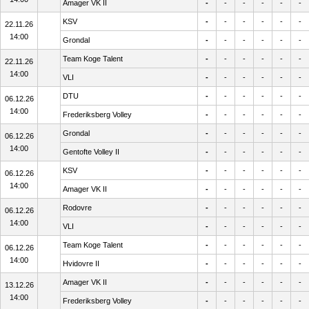
Amager VK II
-
-
-
-
-
-
KSV
-
-
-
-
-
-
22.11.26
14:00
Grondal
-
-
-
-
-
-
Team Koge Talent
-
-
-
-
-
-
22.11.26
14:00
VLI
-
-
-
-
-
-
DTU
-
-
-
-
-
-
06.12.26
14:00
Frederiksberg Volley
-
-
-
-
-
-
Grondal
-
-
-
-
-
-
06.12.26
14:00
Gentofte Volley II
-
-
-
-
-
-
KSV
-
-
-
-
-
-
06.12.26
14:00
Amager VK II
-
-
-
-
-
-
Rodovre
-
-
-
-
-
-
06.12.26
14:00
VLI
-
-
-
-
-
-
Team Koge Talent
-
-
-
-
-
-
06.12.26
14:00
Hvidovre II
-
-
-
-
-
-
Amager VK II
-
-
-
-
-
-
13.12.26
14:00
Frederiksberg Volley
-
-
-
-
-
-