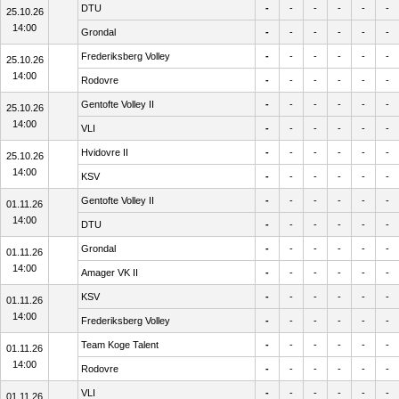
DTU
-
-
-
-
-
-
25.10.26
14:00
Grondal
-
-
-
-
-
-
Frederiksberg Volley
-
-
-
-
-
-
25.10.26
14:00
Rodovre
-
-
-
-
-
-
Gentofte Volley II
-
-
-
-
-
-
25.10.26
14:00
VLI
-
-
-
-
-
-
Hvidovre II
-
-
-
-
-
-
25.10.26
14:00
KSV
-
-
-
-
-
-
Gentofte Volley II
-
-
-
-
-
-
01.11.26
14:00
DTU
-
-
-
-
-
-
Grondal
-
-
-
-
-
-
01.11.26
14:00
Amager VK II
-
-
-
-
-
-
KSV
-
-
-
-
-
-
01.11.26
14:00
Frederiksberg Volley
-
-
-
-
-
-
Team Koge Talent
-
-
-
-
-
-
01.11.26
14:00
Rodovre
-
-
-
-
-
-
VLI
-
-
-
-
-
-
01.11.26